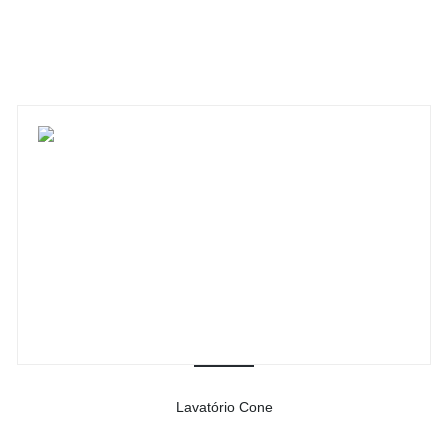
-
Ver detalhes do produto
Lavatório Cone
-