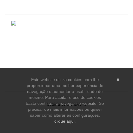
Este website utiliza cookies para lhe
proporcionar uma melhor experiência de
navegação e aumentar a usabilidade do
mesmo. Para aceitar o uso de cookies
basta continuar a navegar no website. Se
Coluna com chuveiro
precisar de mais informações ou quiser
-
saber como alterar as configurações,
Ver detalhes do produto
clique aqui.