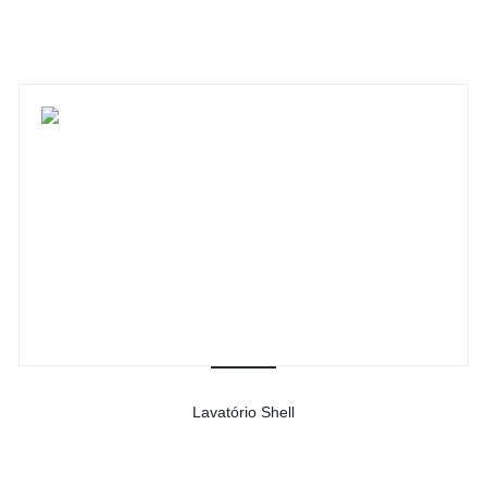
Ver detalhes do produto
Lavatório Shell
-
Ver detalhes do produto