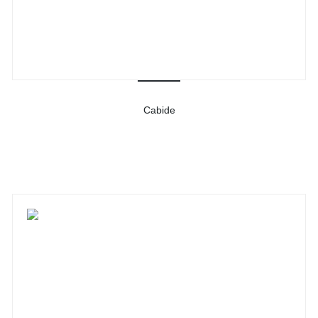
Cabide
-
Ver detalhes do produto