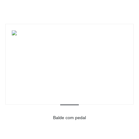
Ver detalhes do produto
Balde com pedal
-
Ver detalhes do produto