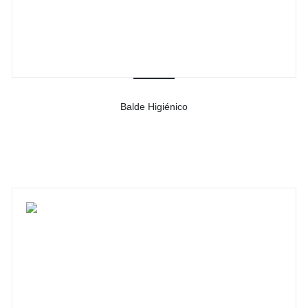
Balde Higiénico
-
Ver detalhes do produto