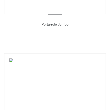
Porta-rolo Jumbo
-
Ver detalhes do produto