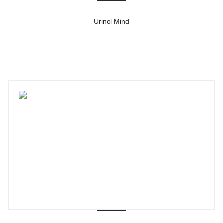
Urinol Mind
-
Ver detalhes do produto