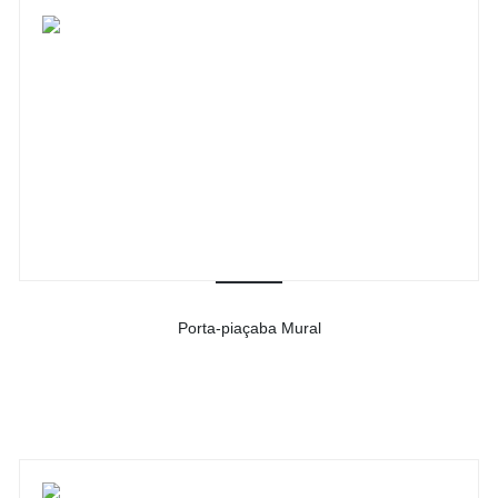
Porta-piaçaba Mural
-
Ver detalhes do produto