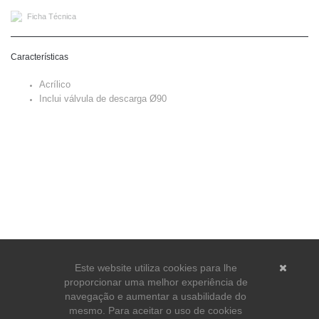
Ficha Técnica
Características
Acrílico
Inclui válvula de descarga Ø90
Este website utiliza cookies para lhe
proporcionar uma melhor experiência de
navegação e aumentar a usabilidade do
mesmo. Para aceitar o uso de cookies