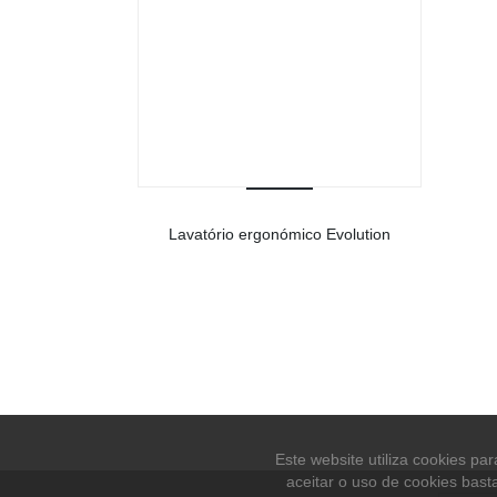
Lavatório ergonómico Evolution
-
Ver detalhes do produto
Este website utiliza cookies p
aceitar o uso de cookies bast