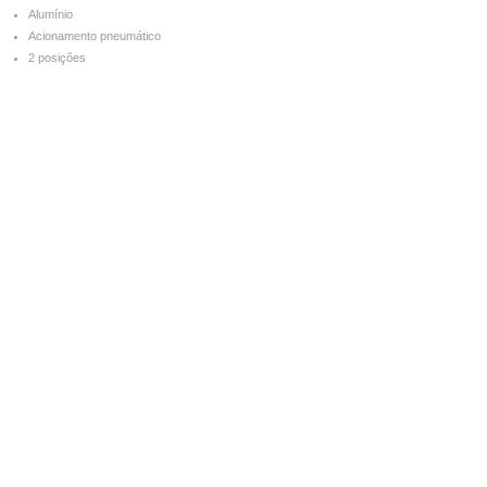
Alumínio
Acionamento pneumático
2 posições