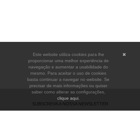
Este website utiliza cookies para lhe
proporcionar uma melhor experiência de
navegação e aumentar a usabilidade do
mesmo. Para aceitar o uso de cookies
basta continuar a navegar no website. Se
precisar de mais informações ou quiser
saber como alterar as configurações,
clique aqui.
SUBSCREVA A NOSSA NEWSLETTER
Li e aceito os
Termos e Condições