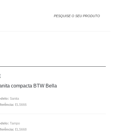
anita compacta BTW Bella
delo:
Sanita
ferência:
ELS666
delo:
Tampo
ferência:
ELS668