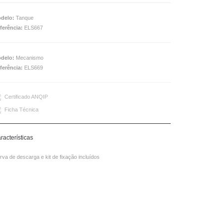
delo:
Tanque
ferência:
ELS667
delo:
Mecanismo
ferência:
ELS669
Certificado ANQIP
Ficha Técnica
racterísticas
rva de descarga e kit de fixação incluídos