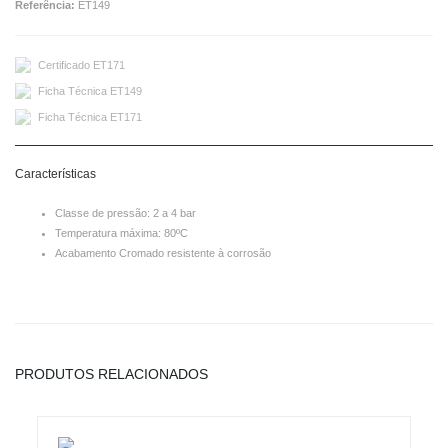
Referência:
ET149
Certificado ET171
Ficha Técnica ET149
Ficha Técnica ET171
Características
Classe de pressão: 2 a 4 bar
Temperatura máxima: 80ºC
Acabamento Cromado resistente à corrosão
PRODUTOS RELACIONADOS