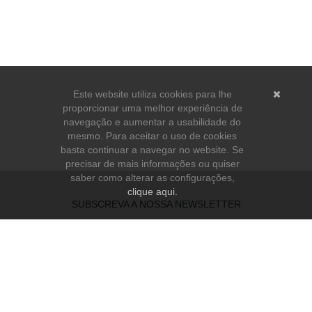
Este website utiliza cookies para lhe
proporcionar uma melhor experiência de
navegação e aumentar a usabilidade do
mesmo. Para aceitar o uso de cookies
basta continuar a navegar no website. Se
precisar de mais informações ou quiser
saber como alterar as configurações,
clique aqui.
SUBSCREVA A NOSSA NEWSLETTER
Li e aceito os
Termos e Condições