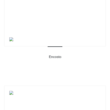
Encosto
-
Ver detalhes do produto