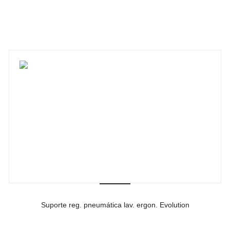
-
Ver detalhes do produto
Suporte reg. pneumática lav. ergon. Evolution
-
Ver detalhes do produto