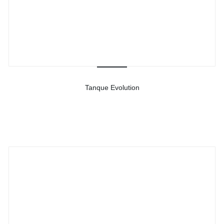
Tanque Evolution
-
Ver detalhes do produto