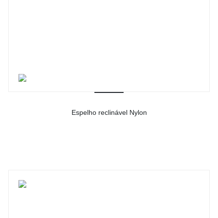
Espelho reclinável Nylon
-
Ver detalhes do produto