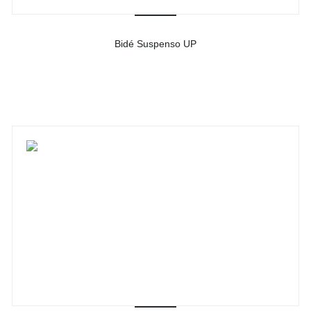
Bidé Suspenso UP
-
Ver detalhes do produto