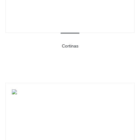
Cortinas
-
Ver detalhes do produto