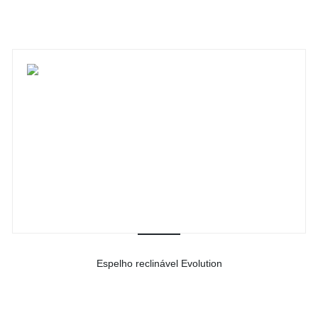
Espelho reclinável Evolution
-
Ver detalhes do produto