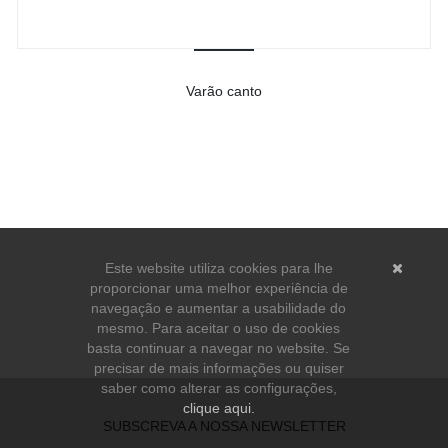
Varão canto
-
Ver detalhes do produto
Este website utiliza cookies para lhe
proporcionar uma melhor experiência de
navegação e aumentar a usabilidade do
mesmo. Para aceitar o uso de cookies
basta continuar a navegar no website. Se
precisar de mais informações ou quiser
saber como alterar as configurações,
clique aqui.
SUBSCREVA A NOSSA NEWSLETTER