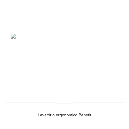
-
Ver detalhes do produto
Lavatório ergonómico Benefit
-
Ver detalhes do produto