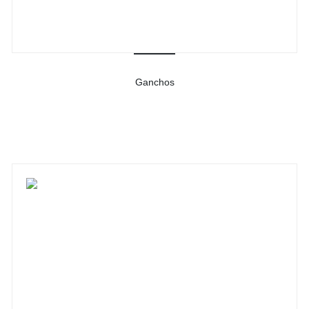
Ganchos
-
Ver detalhes do produto