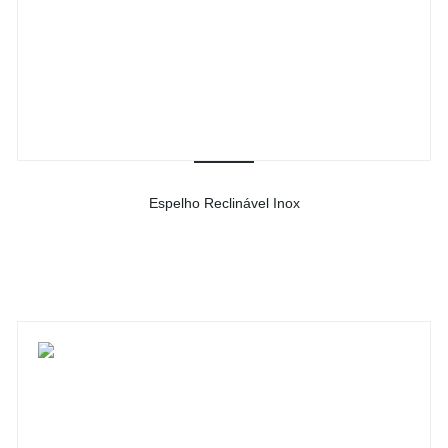
Espelho Reclinável Inox
-
Ver detalhes do produto