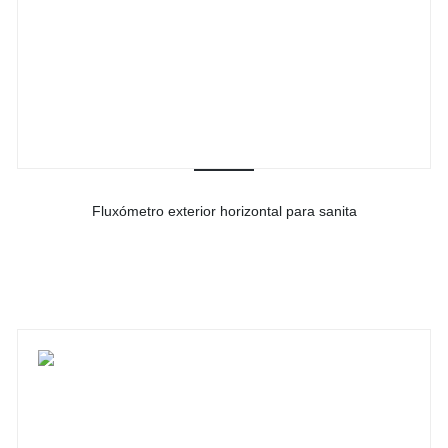
Fluxómetro exterior horizontal para sanita
-
Ver detalhes do produto