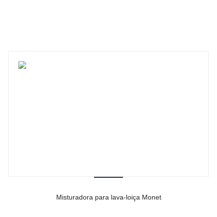
-
Ver detalhes do produto
Misturadora para lava-loiça Monet
-