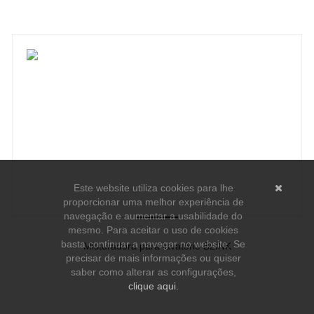
Este website utiliza cookies para lhe
proporcionar uma melhor experiência de
navegação e aumentar a usabilidade do
mesmo. Para aceitar o uso de cookies
basta continuar a navegar no website. Se
Misturadora para lavatório BLINK
precisar de mais informações ou quiser
-
saber como alterar as configurações,
Ver detalhes do produto
clique aqui.