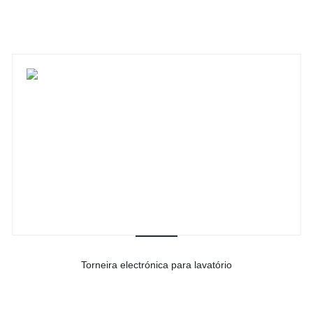
Ver detalhes do produto
Torneira electrónica para lavatório
-
Ver detalhes do produto