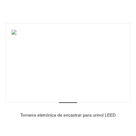
Ver detalhes do produto
Torneira eletrónica de encastrar para urinol LEED
-
Ver detalhes do produto